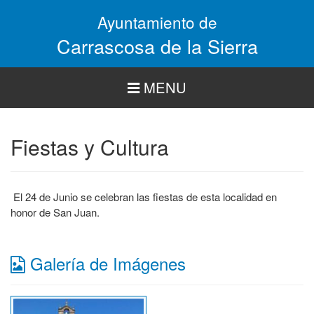
Pasar
Ayuntamiento de
al
contenido
Carrascosa de la Sierra
principal
MENU
Fiestas y Cultura
El 24 de Junio se celebran las fiestas de esta localidad en
honor de San Juan.
Galería de Imágenes