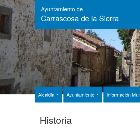
Pasar
Ayuntamiento de
al
Carrascosa de la Sierra
contenido
principal
Alcaldía
Ayuntamiento
Información Mun
Historia